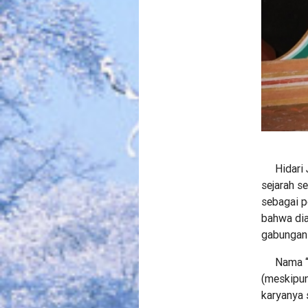
Hidari J
sejarah s
sebagai 
bahwa dia
gabungan 
Nama “Hid
(meskipun
karyanya 