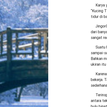
Karya ya
“Kucing T
tidur di 
Jingorō 
dari bany
sangat re
Suatu ha
sampai-sa
Bahkan me
ukiran it
Karena k
bekerja. T
sederhana
Terinspir
antara te
bulu binat