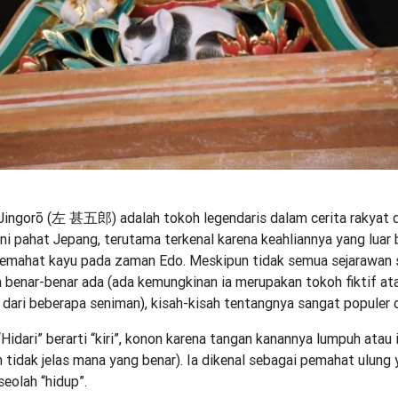
ingorō (左 甚五郎) adalah tokoh legendaris dalam cerita rakyat 
eni pahat Jepang, terutama terkenal karena keahliannya yang luar 
pemahat kayu pada zaman Edo. Meskipun tidak semua sejarawan 
 benar-benar ada (ada kemungkinan ia merupakan tokoh fiktif at
dari beberapa seniman), kisah-kisah tentangnya sangat populer 
ari” berarti “kiri”, konon karena tangan kanannya lumpuh atau i
 tidak jelas mana yang benar). Ia dikenal sebagai pemahat ulung
seolah “hidup”.