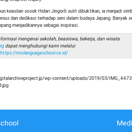
keaslian sosok Hidari Jingorō sulit dibuktikan, ia menjadi sim
enius dan dedikasi terhadap seni dalam budaya Jepang. Banyak 
pang menjadikannya sebagai inspirasi.
nformasi mengenai sekolah, beasiswa, bekerja, dan wisata
ng
dapat menghubungi kami melalui
e
https://mislanguageschool.co.id/
digitalarchiveproject.jp/wp-content/uploads/2019/03/IMG_447
.jpg
School
Medi