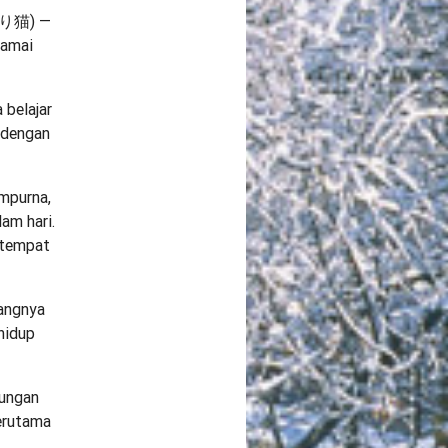
(眠り猫) —
damai
belajar
 dengan
mpurna,
am hari.
 tempat
angnya
 hidup
bungan
terutama