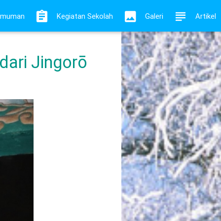
umuman
Kegiatan Sekolah
Galeri
Artikel
dari Jingorō