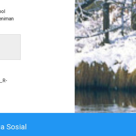
bol
seniman
3_R-
a Sosial