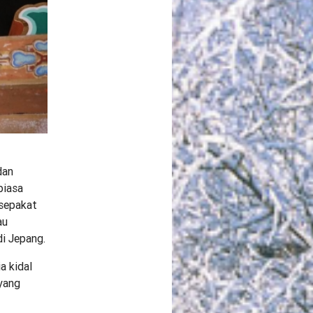
dan
biasa
sepakat
au
di Jepang.
a kidal
 yang