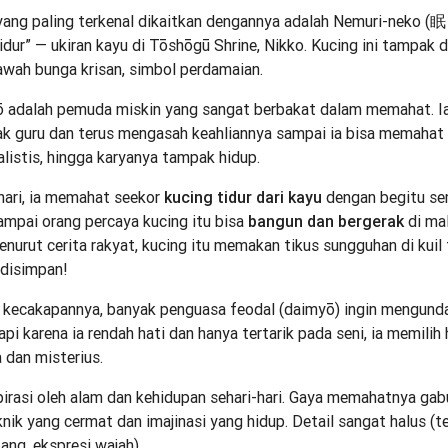
ng paling terkenal dikaitkan dengannya adalah Nemuri-neko 
idur” — ukiran kayu di Tōshōgū Shrine, Nikko. Kucing ini tampak 
bawah bunga krisan, simbol perdamaian.
adalah pemuda miskin yang sangat berbakat dalam memahat. Ia 
ak guru dan terus mengasah keahliannya sampai ia bisa memahat
alistis, hingga karyanya tampak hidup.
ri, ia memahat seekor
kucing tidur dari kayu
dengan begitu se
mpai orang percaya kucing itu bisa
bangun dan bergerak
di mal
nurut cerita rakyat, kucing itu memakan tikus sungguhan di kuil
u disimpan!
ecakapannya, banyak penguasa feodal (daimyō) ingin mengund
api karena ia rendah hati dan hanya tertarik pada seni, ia memilih
 dan misterius.
asi oleh alam dan kehidupan sehari-hari. Gaya memahatnya ga
knik yang cermat dan imajinasi yang hidup. Detail sangat halus (
ang, ekspresi wajah).