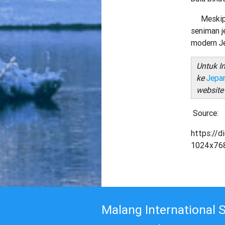
Meskipun 
seniman j
modern Je
Untuk I
ke
Jepa
websit
Source:
https://
1024x768
Malang International 