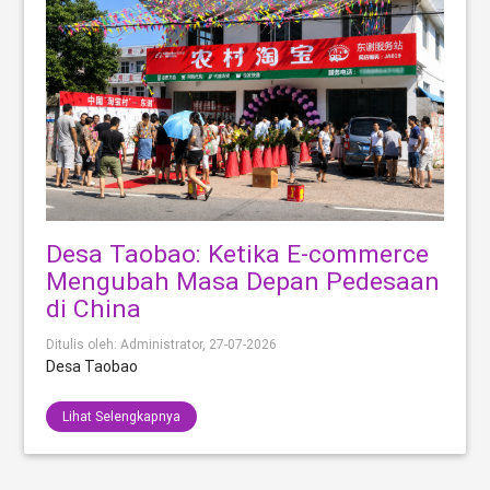
Desa Taobao: Ketika E-commerce
Mengubah Masa Depan Pedesaan
di China
Ditulis oleh: Administrator,
27-07-2026
Desa Taobao
Lihat Selengkapnya