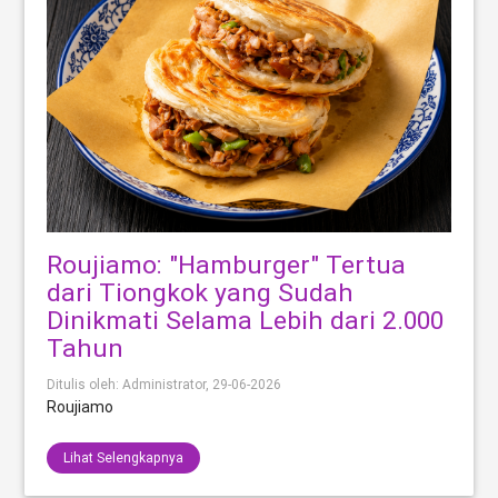
Roujiamo: "Hamburger" Tertua
dari Tiongkok yang Sudah
Dinikmati Selama Lebih dari 2.000
Tahun
Ditulis oleh: Administrator,
29-06-2026
Roujiamo
Lihat Selengkapnya